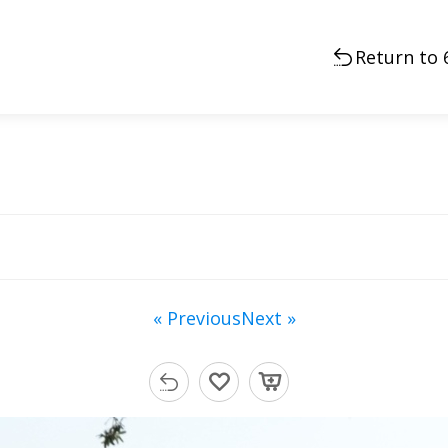
Return to 
« Previous
Next »